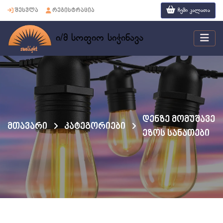
ჩემი კალათა
შესვლა
რეგისტრაცია
ი/მ სოფიო სიჭინავა
დენზე მომუშავე
მთავარი
კატეგორიები
ეზოს სანათები