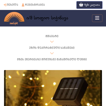
ჩემი კალათა
შესვლა
რეგისტრაცია
ი/მ სოფიო სიჭინავა
მთავარი
ეზოს დეკორატიული სანათები
მზის ენერგიაზე მომუშავე მანათობელი ლენტი