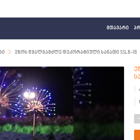
(curr
მთავარი
პ
ბი
ეზოს წყალგამძლე დეკორატიული სანათი SSLB-18
ე
ს